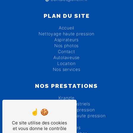
PLAN DU SITE
Accueil
Nettoyage haute pression
Aspirateurs
Nos photos
Contact
Autolaveuse
Location
Nos services
NOS PRESTATIONS
Kranzle
Nettoyeurs industriels
Nettoyeurs haute pression
Réparation nettoyeur haute pression
Karcher
Ce site utilise des cookies
Autolaveuses
et vous donne le contrôle