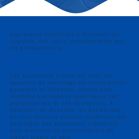
aspirateurs industriels à Miramont-de-
Guyenne, des outils indispensables pour
les professionnels
LES AVANTAGES DES
ASPIRATEURS INDUSTRIELS
Les aspirateurs industriels sont des
appareils de nettoyage particulièrement
puissants et efficaces, conçus pour
répondre aux besoins spécifiques des
professionnels et des entreprises. À
Miramont-de-Guyenne, les entreprises
de tous secteurs peuvent bénéficier des
avantages des aspirateurs industriels
pour maintenir un environnement de
travail propre et sain.