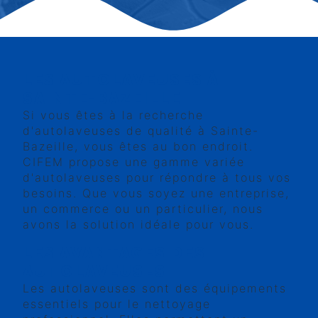
LES AUTOLAVEUSES À
SAINTE-BAZEILLE
Si vous êtes à la recherche
d'autolaveuses de qualité à Sainte-
Bazeille, vous êtes au bon endroit.
CIFEM propose une gamme variée
d'autolaveuses pour répondre à tous vos
besoins. Que vous soyez une entreprise,
un commerce ou un particulier, nous
avons la solution idéale pour vous.
LES AVANTAGES DES
AUTOLAVEUSES
Les autolaveuses sont des équipements
essentiels pour le nettoyage