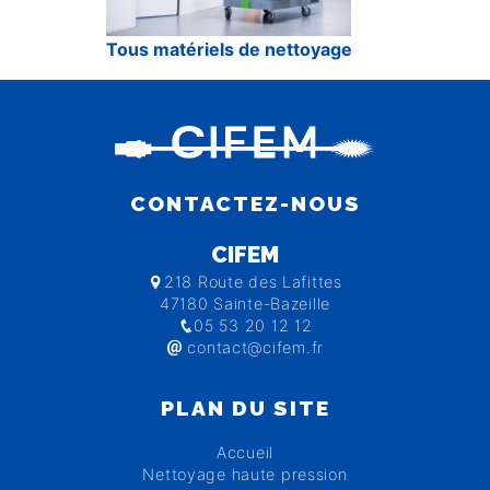
Tous matériels de nettoyage
CONTACTEZ-NOUS
CIFEM
218 Route des Lafittes
47180 Sainte-Bazeille
05 53 20 12 12
contact@cifem.fr
PLAN DU SITE
Accueil
Nettoyage haute pression