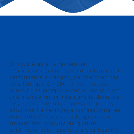
KRANZLE À LANGON : LA
RÉFÉRENCE EN MATIÈRE
D'ÉQUIPEMENT
PROFESSIONNEL
Si vous êtes à la recherche
d'équipements professionnels fiables et
performants à Langon, ne cherchez pas
plus loin que CIFEM, le distributeur
agréé de la marque Kranzle. Kranzle est
une marque renommée dans le domaine
des nettoyeurs haute pression et des
solutions de nettoyage professionnelles.
Avec CIFEM, vous avez la garantie de
trouver des produits de qualité
supérieure pour répondre à vos besoins