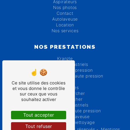
Aspirateurs
Nos photos
Contact
Autolaveuse
Location
Nos services
NOS PRESTATIONS
Kranzle
Nettoyeurs industriels
Nettoyeurs haute pression
Réparation nettoyeur haute pression
Karcher
Ce site utilise des cookies
Autolaveuses
et vous donne le contrôle
Réparation karcher
sur ceux que vous
souhaitez activer
Location karcher
Aspirateurs industriels
Location nettoyeur haute pression
Tout accepter
Réparation autolaveuse
Tous matériels de nettoyage
Tout refuser
©
Vistalid
- 2026 - Tous droits réservés -
Mentions