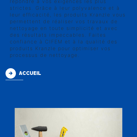
répondre à vos exigences les plus
strictes. Grâce à leur polyvalence et à
leur efficacité, les produits Kranzle vous
permettent de réaliser vos travaux de
nettoyage en toute simplicité et avec
des résultats impeccables. Faites
confiance à CIFEM et à la qualité des
produits Kranzle pour optimiser vos
processus de nettoyage.
ACCUEIL