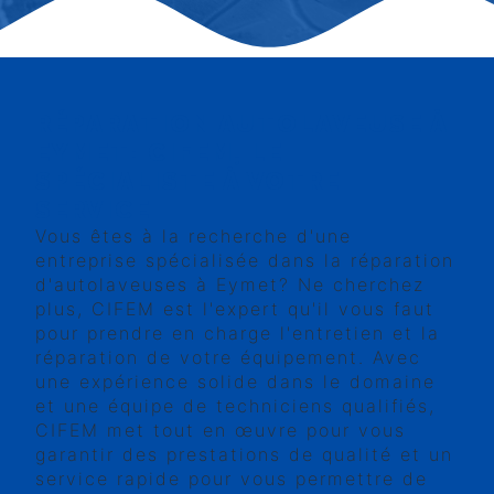
RÉPARATION AUTOLAVEUSE À
EYMET: CIFEM, LE
SPÉCIALISTE À VOTRE
SERVICE
Vous êtes à la recherche d'une
entreprise spécialisée dans la réparation
d'autolaveuses à Eymet? Ne cherchez
plus, CIFEM est l'expert qu'il vous faut
pour prendre en charge l'entretien et la
réparation de votre équipement. Avec
une expérience solide dans le domaine
et une équipe de techniciens qualifiés,
CIFEM met tout en œuvre pour vous
garantir des prestations de qualité et un
service rapide pour vous permettre de