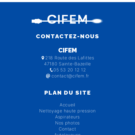
CONTACTEZ-NOUS
CIFEM
218 Route des Lafittes
47180 Sainte-Bazeille
05 53 20 12 12
contact@cifem.fr
PLAN DU SITE
Accueil
Nettoyage haute pression
Aspirateurs
Nos photos
Contact
Autolaveuse