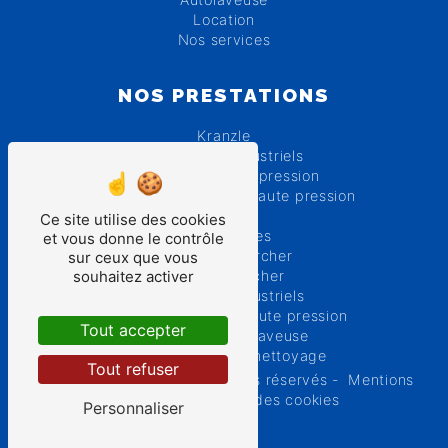
Location
Nos services
NOS PRESTATIONS
Kranzle
Nettoyeurs industriels
Nettoyeurs haute pression
Réparation nettoyeur haute pression
Karcher
Ce site utilise des cookies
Autolaveuses
et vous donne le contrôle
Réparation karcher
sur ceux que vous
souhaitez activer
Location karcher
Aspirateurs industriels
Location nettoyeur haute pression
Tout accepter
Réparation autolaveuse
Tous matériels de nettoyage
Tout refuser
©
Vistalid
- 2026 - Tous droits réservés -
Mentions
légales
-
Gestion des cookies
Personnaliser